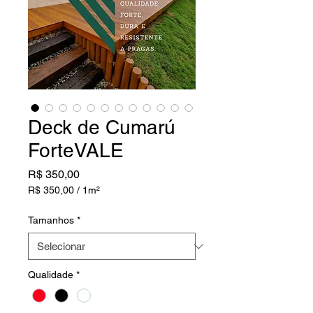
Deck de Cumarú
ForteVALE
Preço
R$ 350,00
R$ 350,00
/
1m²
R$ 350,00
por
Tamanhos
*
1
metro
quadrado
Qualidade
*